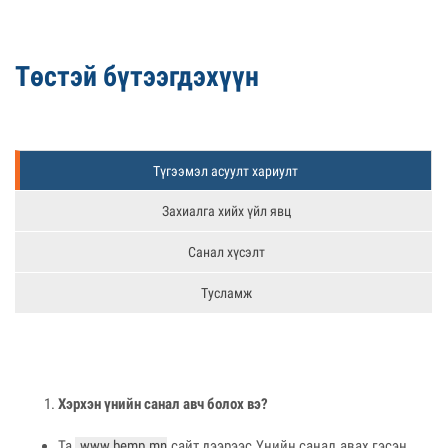
Төстэй бүтээгдэхүүн
Түгээмэл асуулт хариулт
Захиалга хийх үйл явц
Санал хүсэлт
Тусламж
Хэрхэн үнийн санал авч болох вэ?
Та
www.bemp.mn
сайт дээрээс Үнийн санал авах гэсэн