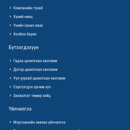
Компанийн тухай
Хүний нөөц
Үнийн санал авах
Холбоо барих
Бүтээгдэхүүн
Гадна цахилгаан хангамж
Дотор цахилгаан хангамж
Уул уурхай цахилгаан хангамж
Сэргээгдэх эрчим хүч
Захиалгат төмөр хийц
Үйлчилгээ
Мэргэжлийн зөвлөх үйлчилгээ