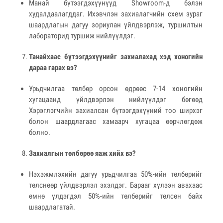
Манай бүтээгдэхүүнүүд Showroom-д бэлэн
худалдаалагддаг. Ихэвчлэн захиалагчийн схем зураг
шаардлагын дагуу зориулан үйлдвэрлэж, туршилтын
лабораторид туршиж нийлүүлдэг.
Танайхаас бүтээгдэхүүнийг захиалахад хэд хоногийн
дараа гарах вэ?
Урьдчилгаа төлбөр орсон өдрөөс 7-14 хоногийн
хугацаанд үйлдвэрлэн нийлүүлдэг бөгөөд
Хэрэглэгчийн захиалсан бүтээгдэхүүний тоо ширхэг
болон шаардлагаас хамаарч хугацаа өөрчлөгдөж
болно.
Захиалгын төлбөрөө яаж хийх вэ?
Нэхэжмлэхийн дагуу урьдчилгаа 50%-ийн төлбөрийг
төлснөөр үйлдвэрлэл эхэлдэг. Барааг хүлээн авахаас
өмнө үлдэгдэл 50%-ийн төлбөрийг төлсөн байх
шаардлагатай.