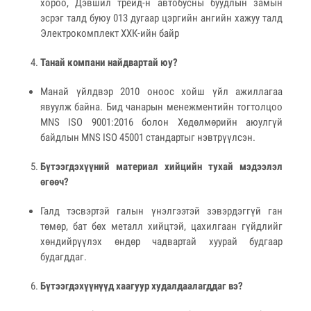
хороо, Дэвшил трейд-н автобусны буудлын замын
эсрэг талд буюу 013 дугаар цэргийн ангийн хажуу талд
Электрокомплект ХХК-ийн байр
Танай компани найдвартай юу?
Манай үйлдвэр 2010 оноос хойш үйл ажиллагаа
явуулж байна. Бид чанарын менежментийн тогтолцоо
MNS ISO 9001:2016 болон Хөдөлмөрийн аюулгүй
байдлын MNS ISO 45001 стандартыг нэвтрүүлсэн.
Бүтээгдэхүүний материал хийцийн тухай мэдээлэл
өгөөч?
Галд тэсвэртэй галын үнэлгээтэй зэвэрдэггүй ган
төмөр, бат бөх металл хийцтэй, цахилгаан гүйдлийг
хөндийрүүлэх өндөр чадвартай хуурай будгаар
будагддаг.
Бүтээгдэхүүнүүд хаагуур худалдаалагддаг вэ?