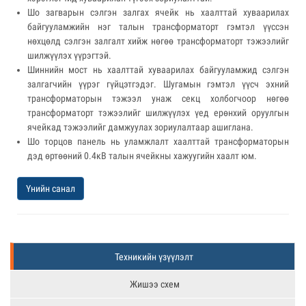
Шо загварын сэлгэн залгах ячейк нь хаалттай хуваарилах
байгууламжийн нэг талын трансформаторт гэмтэл үүссэн
нөхцөлд сэлгэн залгалт хийж нөгөө трансформаторт тэжээлийг
шилжүүлэх үүрэгтэй.
Шиннийн мост нь хаалттай хуваарилах байгууламжид сэлгэн
залгагчийн үүрэг гүйцэтгэдэг. Шугамын гэмтэл үүсч эхний
трансформаторын тэжээл унаж секц холбогчоор нөгөө
трансформаторт тэжээлийг шилжүүлэх үед ерөнхий оруулгын
ячейкад тэжээлийг дамжуулах зориулалтаар ашиглана.
Шо торцов панель нь уламжлалт хаалттай трансформаторын
дэд өртөөний 0.4кВ талын ячейкны хажуугийн хаалт юм.
Үнийн санал
Техникийн үзүүлэлт
Жишээ схем