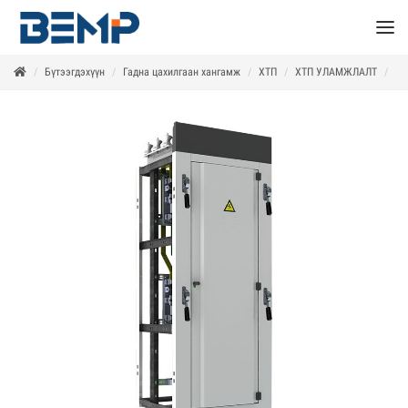
Бүтээгдэхүүн
Гадна цахилгаан хангамж
ХТП
ХТП УЛАМЖЛАЛТ
Ш