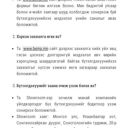
формыг бөглөн илгээж болно. Мөн бидэнтэй утсаар
болон и-мэйл хаягаар шууд холбогдож сонирхож буй
бүтээгдэхүүнийхээ мэдээлэл үнийн саналыг авах
боломжтой.
Хэрхэн захиалга өгөх вэ?
Та
www.bemp.mn
сайт дээрээс захиалга хийх үйл явц
гэсэн цэснээс дэлгэрэнгүй мэдээлэл авч өөрийн
хэрэгцээнд шаардлагатай байгаа бүтээгдэхүүнийхээ
захиалгыг хүссэн хэмжээ өнгө загвараар захиалах
боломжтой.
Бүтээгдэхүүнийг хаана очиж үзэж болох вэ?
Та Showroom-ээр зочилж манай компанийн
үйлдвэрлэдэг бүх бүтээгдэхүүнийг бодитоор үзэж
сонирхох боломжтой.
Showroom хаяг: Монгол улс, Улаанбаатар хот,
Сонгинохайрхан дүүрэг, Сонсголонгийн гудамж, 20-р