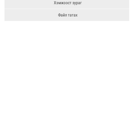
Хэмжээст зураг
Файл татах