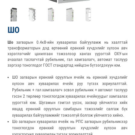
ШО
Шо
загварын 0.4кВ-ийн хуваарилах байгууламж нь хаалттай
трансформаторын дэд өртөөний ерөнхий хүчдэлийг хүлээн авч
хэрэглэгчийг цахилгаан тэжээлээр хангах үүрэгтэй ОХУ-ын
ачаалал таслагчтай рубильник, гал хамгаалагч, автомат таслуур
зэргээр тоноглодог ГОСТ стандартад нийцсэн бүтээгдэхүүн юм.
ШО загварын ерөнхий оруулгын ячейк нь ерөнхий хүчдэлийг
хүлээн авч хуваарилах ячейк руу түгээх зориулалттай.
Рубильник + гал хамгаалагч эсвэл рубильник + автомат таслуур
гэсэн 2 төрлөөр тоноглогдож хуваарилах ячейкуудыг хамгаалах
үүрэгтэй юм. Шугамын гэмтэл үүсэх, засвар үйлчилгээ хийх
явцад ерөнхий оруулгын самбарын тэжээлийг салгаж бүх
хуваарилах байгууламжийг тэжээлгүй болгож үйлчилгээ хийнэ.
Шо загварын хуваарилах ячейк нь РПС загварын рубильникээр
тоноглогдон ерөнхий оруулгын хүчдэлийг хүлээн авч
хэрэглэгчид хуваарилан түгээх зориулалттай.