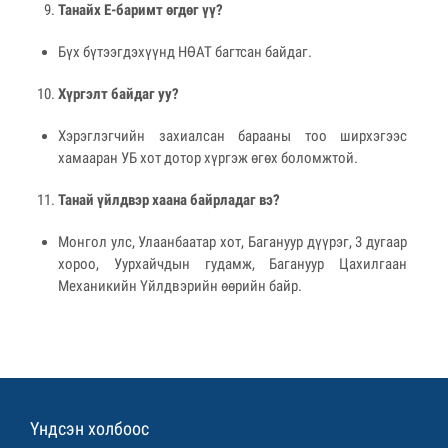
Танайх E-баримт өгдөг үү?
Бүх бүтээгдэхүүнд НӨАТ багтсан байдаг.
Хүргэлт байдаг уу?
Хэрэглэгчийн захиалсан барааны тоо ширхэгээс
хамааран УБ хот дотор хүргэж өгөх боломжтой.
Танай үйлдвэр хаана байрладаг вэ?
Монгол улс, Улаанбаатар хот, Багануур дүүрэг, 3 дугаар
хороо, Уурхайчдын гудамж, Багануур Цахилгаан
Механикийн Үйлдвэрийн өөрийн байр.
Үндсэн холбоос