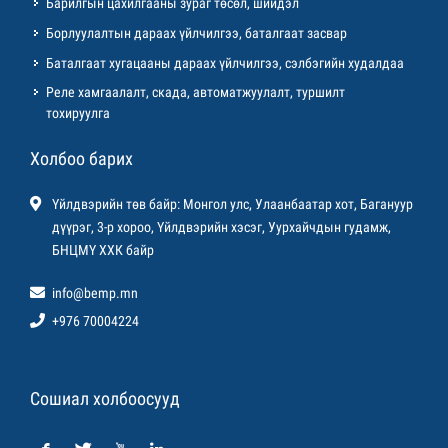
Барилгын цахилгааны зураг төсөл, шийдэл
Борлуулалтын дараах үйлчилгээ, баталгаат засвар
Баталгаат хугацааны дараах үйлчилгээ, сэлбэгийн худалдаа
Реле хамгаалалт, скада, автоматжуулалт, туршилт
тохируулга
Холбоо барих
Үйлдвэрийн төв байр: Монгол улс, Улаанбаатар хот, Багануур
дүүрэг, 3-р хороо, Үйлдвэрийн хэсэг, Уурхайчдын гудамж,
БНЦМҮ ХХК байр
info@bemp.mn
+976 70004224
Сошиал холбоосууд