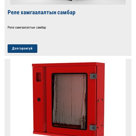
Реле хамгаалалтын самбар
Реле хамгаалалтын самбар
Дэлгэрэнгүй