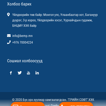
Холбоо барих
Үйлдвэрийн төв байр: Монгол улс, Улаанбаатар хот, Багануур
дүүрэг, 3-р хороо, Үйлдвэрийн хэсэг, Уурхайчдын гудамж,
БНЦМҮ ХХК байр
info@bemp.mn
+976 70004224
Сошиал холбоосууд
© 2020 Бүх эрх хуулиар хамгаалагдсан. "ГРИЙН СОФТ" ХХК
Вэб сайт
ыг:
Грийн софт ХХК