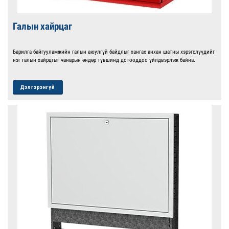
Галын хайрцаг
Барилга байгууламжийн галын аюулгүй байдлыг хангах анхан шатны хэрэгслүүдийг
нэг галын хайрцгыг чанарын өндөр түвшинд дотооддоо үйлдвэрлэж байна.
Дэлгэрэнгүй