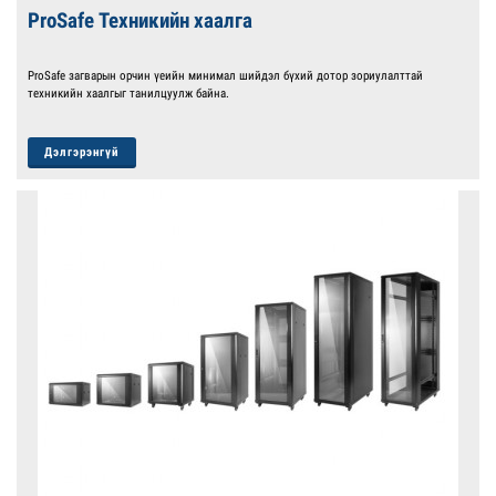
ProSafe Техникийн хаалга
ProSafe загварын орчин үеийн минимал шийдэл бүхий дотор зориулалттай
техникийн хаалгыг танилцуулж байна.
Дэлгэрэнгүй