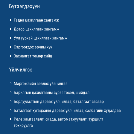
Бүтээгдэхүүн
Гадна цахилгаан хангамж
Дотор цахилгаан хангамж
Уул уурхай цахилгаан хангамж
Сэргээгдэх эрчим хүч
Захиалгат төмөр хийц
Үйлчилгээ
Мэргэжлийн зөвлөх үйлчилгээ
Барилгын цахилгааны зураг төсөл, шийдэл
Борлуулалтын дараах үйлчилгээ, баталгаат засвар
Баталгаат хугацааны дараах үйлчилгээ, сэлбэгийн худалдаа
Реле хамгаалалт, скада, автоматжуулалт, туршилт
тохируулга