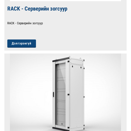
RACK - Серверийн зогсуур
RACK - Серверийн зогсуур
Дэлгэрэнгүй