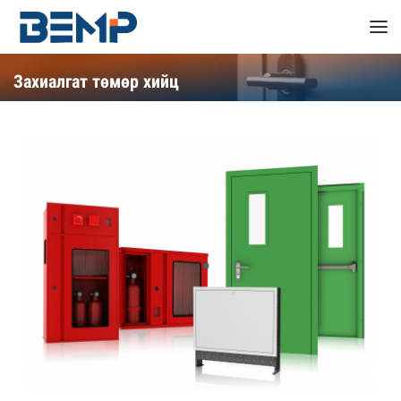
Захиалгат төмөр хийц