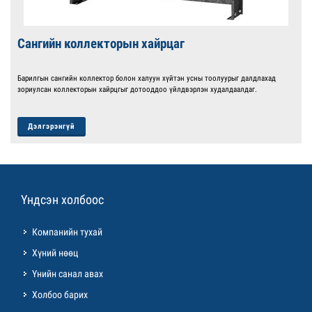
Сангийн коллекторын хайрцаг
Барилгын сангийн коллектор болон халуун хүйтэн усны тоолуурыг далдлахад
зориулсан коллекторын хайрцгыг дотооддоо үйлдвэрлэн худалдаалдаг.
Дэлгэрэнгүй
Үндсэн холбоос
Компанийн тухай
Хүний нөөц
Үнийн санал авах
Холбоо барих