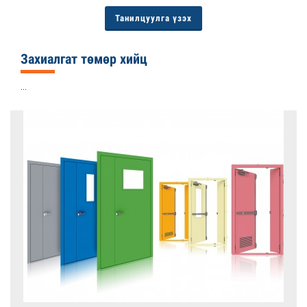
Танилцуулга үзэх
Захиалгат төмөр хийц
...