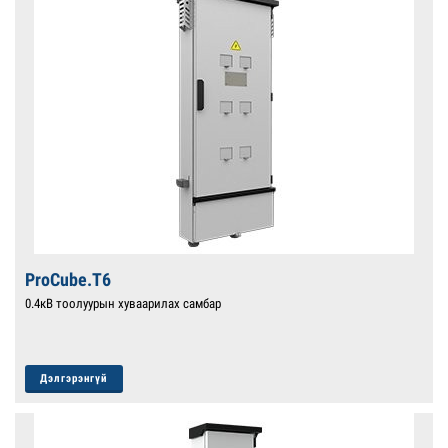
ProCube.T6
0.4кВ тоолуурын хуваарилах самбар
Дэлгэрэнгүй