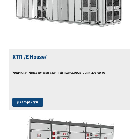
ХТП /E House/
Урьдчилан үйлдвэрлэсэн хаалттай трансформаторын дэд өртөө
Дэлгэрэнгүй