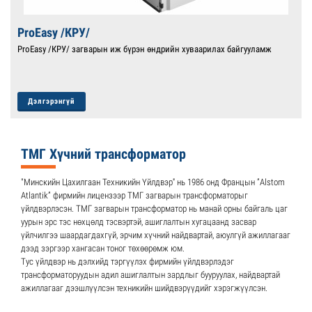
ProEasy /КРУ/
ProEasy /КРУ/ загварын иж бүрэн өндрийн хуваарилах байгууламж
Дэлгэрэнгүй
ТМГ Хүчний трансформатор
"Минскийн Цахилгаан Техникийн Үйлдвэр'' нь 1986 онд Францын ”Alstom
Atlantik” фирмийн лицензээр ТМГ загварын трансформаторыг
үйлдвэрлэсэн. ТМГ загварын трансформатор нь манай орны байгаль цаг
уурын эрс тэс нөхцөлд тэсвэртэй, ашиглалтын хугацаанд засвар
үйлчилгээ шаардагдахгүй, эрчим хүчний найдвартай, аюулгүй ажиллагааг
дээд зэргээр хангасан тоног төхөөрөмж юм.
Тус үйлдвэр нь дэлхийд тэргүүлэх фирмийн үйлдвэрлэдэг
трансформаторуудын адил ашиглалтын зардлыг бууруулах, найдвартай
ажиллагааг дээшлүүлсэн техникийн шийдвэрүүдийг хэрэгжүүлсэн.