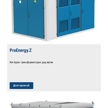
ProEnergy.Z
Иж бүрэн трансформаторын дэд өртөө
Дэлгэрэнгүй