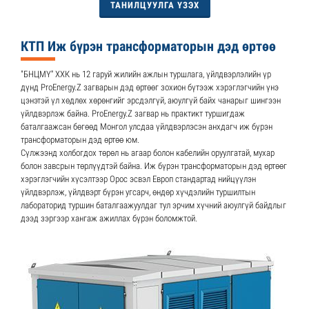
ТАНИЛЦУУЛГА ҮЗЭХ
КТП Иж бүрэн трансформаторын дэд өртөө
"БНЦМҮ'' ХХК нь 12 гаруй жилийн ажлын туршлага, үйлдвэрлэлийн үр
дүнд ProEnergy.Z загварын дэд өртөөг зохион бүтээж хэрэглэгчийн үнэ
цэнэтэй үл хөдлөх хөрөнгийг эрсдэлгүй, аюулгүй байх чанарыг шингээн
үйлдвэрлэж байна. ProEnergy.Z загвар нь практикт туршигдаж
баталгаажсан бөгөөд Монгол улсдаа үйлдвэрлэсэн анхдагч иж бүрэн
трансформаторын дэд өртөө юм.
Сүлжээнд холбогдох төрөл нь агаар болон кабелийн оруулгатай, мухар
болон завсрын төрлүүдтэй байна. Иж бүрэн трансформаторын дэд өртөөг
хэрэглэгчийн хүсэлтээр Орос эсвэл Европ стандартад нийцүүлэн
үйлдвэрлэж, үйлдвэрт бүрэн угсарч, өндөр хүчдэлийн туршилтын
лабораторид туршин баталгаажуулдаг тул эрчим хүчний аюулгүй байдлыг
дээд зэргээр хангаж ажиллах бүрэн боломжтой.