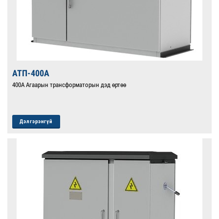
АТП-400А
400А Агаарын трансформаторын дэд өртөө
Дэлгэрэнгүй