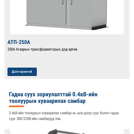
АТП-250А
250А Агаарын трансформаторын дэд өртөө
Дэлгэрэнгүй
Гадна суух зориулалттай 0.4кВ-ийн
тоолуурын хуваарилах самбар
0.4кВ-ийн тоолуурын хуваарилах самбар нь шон дээр суух болон гадаа
суух 380/220В-ийн самбарууд юм.