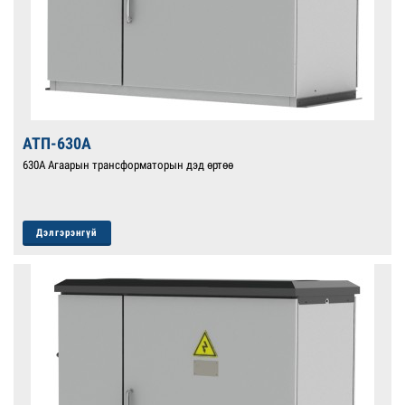
АТП-630А
630А Агаарын трансформаторын дэд өртөө
Дэлгэрэнгүй