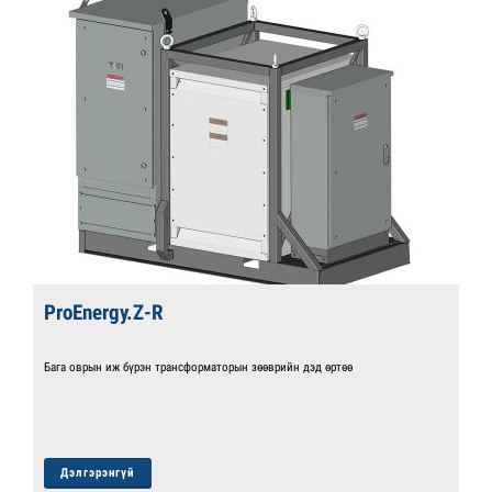
РroEnergy.Z-R
Бага оврын иж бүрэн трансформаторын зөөврийн дэд өртөө
Дэлгэрэнгүй