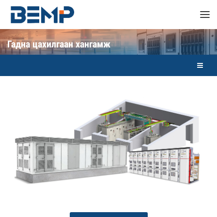
Гадна цахилгаан хангамж