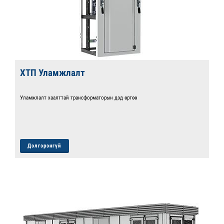
ХТП Уламжлалт
Уламжлалт хаалттай трансформаторын дэд өртөө
Дэлгэрэнгүй