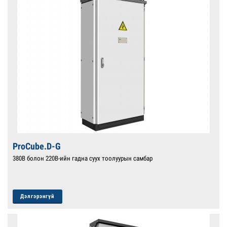
ProCube.D-G
380В болон 220В-ийн гадна суух тоолуурын самбар
Дэлгэрэнгүй