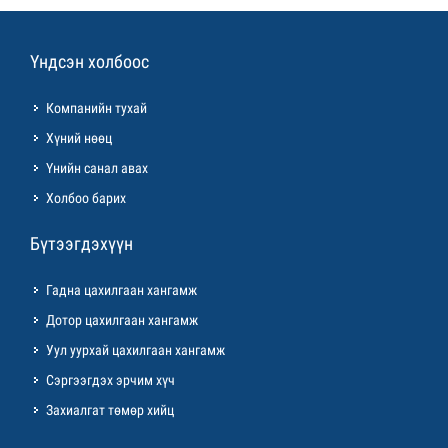
Үндсэн холбоос
Компанийн тухай
Хүний нөөц
Үнийн санал авах
Холбоо барих
Бүтээгдэхүүн
Гадна цахилгаан хангамж
Дотор цахилгаан хангамж
Уул уурхай цахилгаан хангамж
Сэргээгдэх эрчим хүч
Захиалгат төмөр хийц