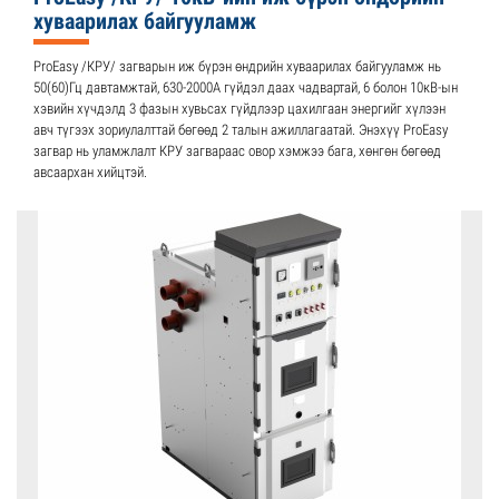
хуваарилах байгууламж
ProEasy /КРУ/ загварын иж бүрэн өндрийн хуваарилах байгууламж нь
50(60)Гц давтамжтай, 630-2000А гүйдэл даах чадвартай, 6 болон 10кВ-ын
хэвийн хүчдэлд 3 фазын хувьсах гүйдлээр цахилгаан энергийг хүлээн
авч түгээх зориулалттай бөгөөд 2 талын ажиллагаатай. Энэхүү ProEasy
загвар нь уламжлалт КРУ загвараас овор хэмжээ бага, хөнгөн бөгөөд
авсаархан хийцтэй.