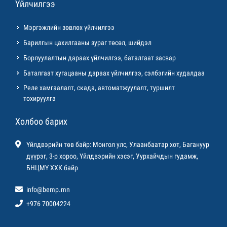
Үйлчилгээ
Мэргэжлийн зөвлөх үйлчилгээ
Барилгын цахилгааны зураг төсөл, шийдэл
Борлуулалтын дараах үйлчилгээ, баталгаат засвар
Баталгаат хугацааны дараах үйлчилгээ, сэлбэгийн худалдаа
Реле хамгаалалт, скада, автоматжуулалт, туршилт
тохируулга
Холбоо барих
Үйлдвэрийн төв байр: Монгол улс, Улаанбаатар хот, Багануур
дүүрэг, 3-р хороо, Үйлдвэрийн хэсэг, Уурхайчдын гудамж,
БНЦМҮ ХХК байр
info@bemp.mn
+976 70004224