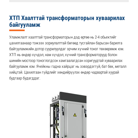
ХТП Хаалттай трансформаторын хуваарилах
байгууламж
Уламжлалт хаалттай трансформаторын дэд өртөө нь 2-4 обьектийг
цахилгаанаар тэжээх зориулалттай бөгөөд тусгайлан барьсан барилга
байгууламжийн дотор суурилуулдаг эрчим хүчний тоног төхөөрөмж юм.
ХТП нь өндөр хүчдэл, нам хүчдэл, хүчний трансформаторууд болон
шинийн мостоор тоноглогдсон хамгаалагдсан хоригуудтай хуваарилах
байгууламж юм. Ячейкны гадна хайрцаг нь зэвэрдэггүй, бат бөх, металл
хийцтэй. Цахилгаан гүйдлийг хөндийрүүлэх өндөр чадвартай хуурай
будгаар будагддаг.