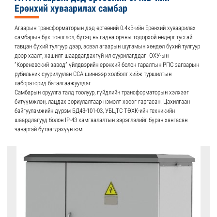
Ерөнхий хуваарилах самбар
Агаарын трансформаторын дэд өртөөний 0.4кВ-ийн Ерөнхий хуваарилах
самбарын бүх тоноглол, бүтэц нь гадна орчны тодорхой өндөрт тусгай
тавцан бүхий тулгуур дээр, эсвэл агаарын шугамын хөндөл бүхий тулгуур
дээр хаалт, хашилт шаардагдахгүй ил суурилагддаг. ОХУ-ын
“Кореневский завод” үйлдвэрийн ерөнхий болон гаралтын РПС загварын
рубильник суурилуулан CCA шиннээр холболт хийж туршилтын
лабораторид баталгаажуулдаг.
Самбарын оруулга талд тоолуур, гүйдлийн трансформаторын хэлхээг
битүүмжлэн, лацдах зориулалтаар нэмэлт хэсэг гаргасан. Цахилгаан
байгууламжийн дүрэм БД43-101-03, УБЦТС ТӨХК-ийн техникийн
шаардлагууд болон IP-43 хамгаалалтын зэрэглэлийг бүрэн хангасан
чанартай бүтээгдэхүүн юм.