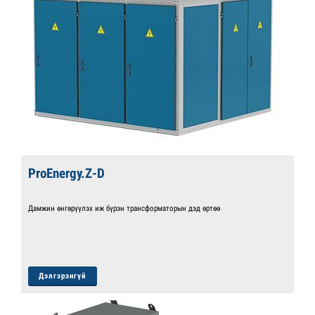
ProEnergy.Z-D
Дамжин өнгөрүүлэх иж бүрэн трансформаторын дэд өртөө
Дэлгэрэнгүй