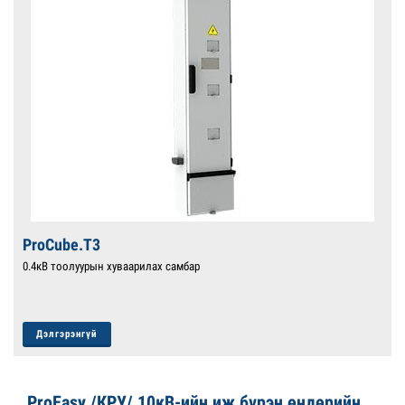
ProCube.T3
0.4кВ тоолуурын хуваарилах самбар
Дэлгэрэнгүй
ProEasy /КРУ/ 10кВ-ийн иж бүрэн өндөрийн