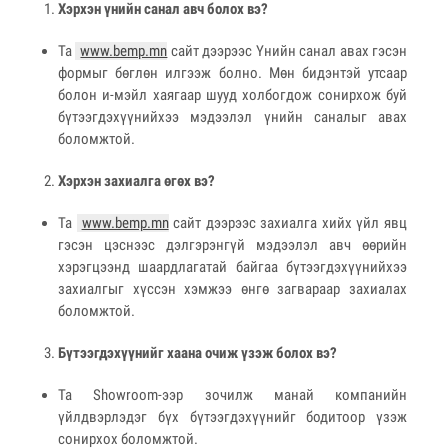
Хэрхэн үнийн санал авч болох вэ?
Та
www.bemp.mn
сайт дээрээс Үнийн санал авах гэсэн
формыг бөглөн илгээж болно. Мөн бидэнтэй утсаар
болон и-мэйл хаягаар шууд холбогдож сонирхож буй
бүтээгдэхүүнийхээ мэдээлэл үнийн саналыг авах
боломжтой.
Хэрхэн захиалга өгөх вэ?
Та
www.bemp.mn
сайт дээрээс захиалга хийх үйл явц
гэсэн цэснээс дэлгэрэнгүй мэдээлэл авч өөрийн
хэрэгцээнд шаардлагатай байгаа бүтээгдэхүүнийхээ
захиалгыг хүссэн хэмжээ өнгө загвараар захиалах
боломжтой.
Бүтээгдэхүүнийг хаана очиж үзэж болох вэ?
Та Showroom-ээр зочилж манай компанийн
үйлдвэрлэдэг бүх бүтээгдэхүүнийг бодитоор үзэж
сонирхох боломжтой.