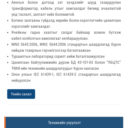
Аянгын болон дотоод хэт хүчдэлийг шууд газардуулан
трансформатор, кабель утсыг хамгаалдаг бөгөөд ачаалалтай
үед таслалт, залгалт хийх боломжтой.
Богино залгааны гүйдэлд өөрийн болон хэрэглэгчийн цахилгаан
хэрэгслийг хамгаалдаг.
Ячейкны гадна хаалтыг салдаг байхаар зохион бүтээж
кабел холболтын ажиллагааг хялбаршуулсан.
MNS 5643:2006, MNS 5644:2006 стандартын шаардлагад бүрэн
нийцэж тохирлын гэрчилгээгээр баталгаажсан
Туршилтын лабораторид сорилт хийж баталгаажуулсан
Цахилгаан байгууламжийн дүрэм БД 43-101-03 болон “УБЦТС”
ТӨХК-ийн техникийн шаардлагуудыг бүрэн хангасан
Олон улсын IEC 61439-1, IEC 61439-2 стандартын шаардлагад
нийцүүлсэн
Үнийн санал
Техникийн үзүүлэлт