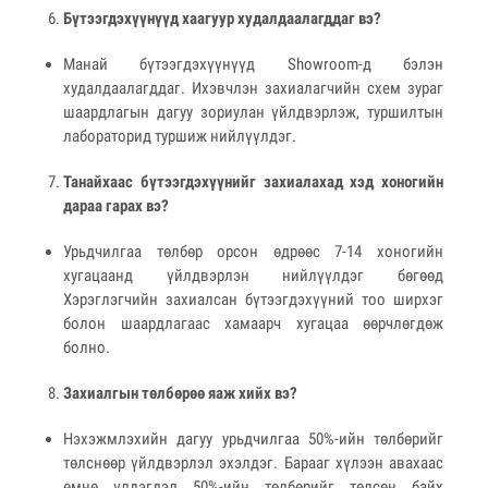
Бүтээгдэхүүнүүд хаагуур худалдаалагддаг вэ?
Манай бүтээгдэхүүнүүд Showroom-д бэлэн
худалдаалагддаг. Ихэвчлэн захиалагчийн схем зураг
шаардлагын дагуу зориулан үйлдвэрлэж, туршилтын
лабораторид туршиж нийлүүлдэг.
Танайхаас бүтээгдэхүүнийг захиалахад хэд хоногийн
дараа гарах вэ?
Урьдчилгаа төлбөр орсон өдрөөс 7-14 хоногийн
хугацаанд үйлдвэрлэн нийлүүлдэг бөгөөд
Хэрэглэгчийн захиалсан бүтээгдэхүүний тоо ширхэг
болон шаардлагаас хамаарч хугацаа өөрчлөгдөж
болно.
Захиалгын төлбөрөө яаж хийх вэ?
Нэхэжмлэхийн дагуу урьдчилгаа 50%-ийн төлбөрийг
төлснөөр үйлдвэрлэл эхэлдэг. Барааг хүлээн авахаас
өмнө үлдэгдэл 50%-ийн төлбөрийг төлсөн байх