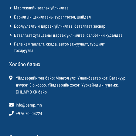
Мэргэжлийн зөвлөх үйлчилгээ
Барилгын цахилгааны зураг төсөл, шийдэл
Борлуулалтын дараах үйлчилгээ, баталгаат засвар
Баталгаат хугацааны дараах үйлчилгээ, сэлбэгийн худалдаа
Реле хамгаалалт, скада, автоматжуулалт, туршилт
тохируулга
Холбоо барих
Үйлдвэрийн төв байр: Монгол улс, Улаанбаатар хот, Багануур
дүүрэг, 3-р хороо, Үйлдвэрийн хэсэг, Уурхайчдын гудамж,
БНЦМҮ ХХК байр
info@bemp.mn
+976 70004224