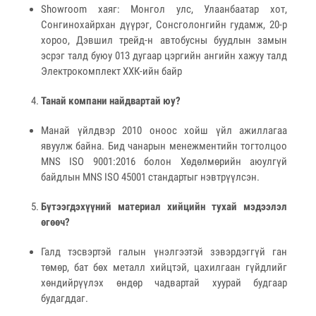
Showroom хаяг: Монгол улс, Улаанбаатар хот,
Сонгинохайрхан дүүрэг, Сонсголонгийн гудамж, 20-р
хороо, Дэвшил трейд-н автобусны буудлын замын
эсрэг талд буюу 013 дугаар цэргийн ангийн хажуу талд
Электрокомплект ХХК-ийн байр
Танай компани найдвартай юу?
Манай үйлдвэр 2010 оноос хойш үйл ажиллагаа
явуулж байна. Бид чанарын менежментийн тогтолцоо
MNS ISO 9001:2016 болон Хөдөлмөрийн аюулгүй
байдлын MNS ISO 45001 стандартыг нэвтрүүлсэн.
Бүтээгдэхүүний материал хийцийн тухай мэдээлэл
өгөөч?
Галд тэсвэртэй галын үнэлгээтэй зэвэрдэггүй ган
төмөр, бат бөх металл хийцтэй, цахилгаан гүйдлийг
хөндийрүүлэх өндөр чадвартай хуурай будгаар
будагддаг.