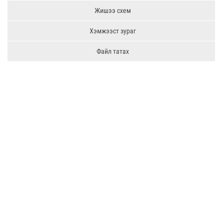
Жишээ схем
Хэмжээст зураг
Файл татах