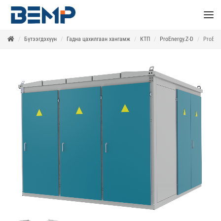
Бүтээгдэхүүн
Гадна цахилгаан хангамж
КТП
ProEnergy.Z-D
РroEne