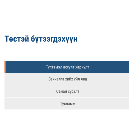
Төстэй бүтээгдэхүүн
Түгээмэл асуулт хариулт
Захиалга хийх үйл явц
Санал хүсэлт
Тусламж