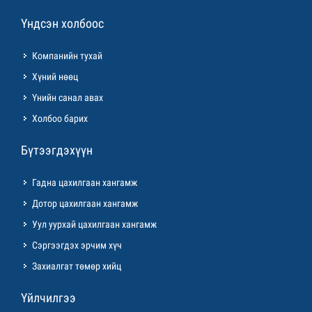
Үндсэн холбоос
Компанийн тухай
Хүний нөөц
Үнийн санал авах
Холбоо барих
Бүтээгдэхүүн
Гадна цахилгаан хангамж
Дотор цахилгаан хангамж
Уул уурхай цахилгаан хангамж
Сэргээгдэх эрчим хүч
Захиалгат төмөр хийц
Үйлчилгээ