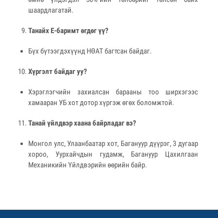
шаардлагатай.
Танайх E-баримт өгдөг үү?
Бүх бүтээгдэхүүнд НӨАТ багтсан байдаг.
Хүргэлт байдаг уу?
Хэрэглэгчийн захиалсан барааны тоо ширхэгээс
хамааран УБ хот дотор хүргэж өгөх боломжтой.
Танай үйлдвэр хаана байрладаг вэ?
Монгол улс, Улаанбаатар хот, Багануур дүүрэг, 3 дугаар
хороо, Уурхайчдын гудамж, Багануур Цахилгаан
Механикийн Үйлдвэрийн өөрийн байр.