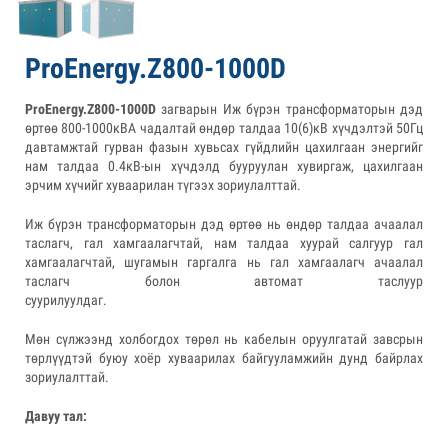
РroEnergy.Z800-1000D
ProEnergy.Z800-1000D
загварын Иж бүрэн трансформаторын дэд
өртөө 800-1000кВА чадалтай өндөр талдаа 10(6)кВ хүчдэлтэй 50Гц
давтамжтай гурван фазын хувьсах гүйдлийн цахилгаан энергийг
нам талдаа 0.4кВ-ын хүчдэлд бууруулан хувиргаж, цахилгаан
эрчим хүчийг хуваарилан түгээх зориулалттай.
Иж бүрэн трансформаторын дэд өртөө нь өндөр талдаа ачаалал
таслагч, гал хамгаалагчтай, нам талдаа хуурай салгуур гал
хамгаалагчтай, шугамын гаргалга нь гал хамгаалагч ачаалал
таслагч болон автомат таслуур
суурилуулд
Мөн сүлжээнд холбогдох төрөл нь кабелын оруулгатай завсрын
төрлүүдтэй буюу хоёр хуваарилах байгууламжийн дунд байрлах
зориулалттай.
Давуу тал: