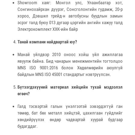
Showroom хаяг: Монгол улс, Улаанбаатар хот,
Сонгинохайрхан дүүрэг, Сонсголонгийн гудамж, 20-р
хороо, Дэвшил трейд-н автобусны буудлын замын
эсрэг талд буюу 013 дугаар цэргийн ангийн хажуу талд
Электрокомплект ХХК-ийн байр
Танай компани найдвартай юу?
Манай үйлдвэр 2010 оноос хойш үйл ажиллагаа
явуулж байна. Бид чанарын менежментийн тогтолцоо
MNS ISO 9001:2016 болон Хөдөлмөрийн аюулгүй
байдлын MNS ISO 45001 стандартыг нэвтрүүлсэн.
Бүтээгдэхүүний материал хийцийн тухай мэдээлэл
өгөөч?
Галд тэсвэртэй галын үнэлгээтэй зэвэрдэггүй ган
төмөр, бат бөх металл хийцтэй, цахилгаан гүйдлийг
хөндийрүүлэх өндөр чадвартай хуурай будгаар
будагддаг.