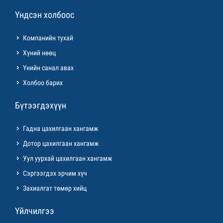
Үндсэн холбоос
Компанийн тухай
Хүний нөөц
Үнийн санал авах
Холбоо барих
Бүтээгдэхүүн
Гадна цахилгаан хангамж
Дотор цахилгаан хангамж
Уул уурхай цахилгаан хангамж
Сэргээгдэх эрчим хүч
Захиалгат төмөр хийц
Үйлчилгээ