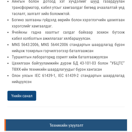
Аянгын болон дотоод хэт хүчдэлийг шууд газардуулан
трансформатор, кабел утсыг хамгаалдаг бөгөөд ачаалалтай үед
таслалт, залгалт хийх боломжтой.
Богино залгааны гүйдэлд өөрийн болон хэрэглэгчийн цахилгаан
хэрэгслийг хамгаалдаг.
Ячейкны гадна хаалтыг салдаг байхаар зохион бүтээж
кабел холболтын ажиллагааг хялбаршуулсан.
MNS 5643:2006, MNS 5644:2006 стандартын шаардлагад бүрэн
нийцэж тохирлын гэрчилгээгээр баталгаажсан
Туршилтын лабораторид сорилт хийж баталгаажуулсан
Цахилгаан байгууламжийн дүрэм БД 43-101-03 болон “УБЦТС”
ТӨХК-ийн техникийн шаардлагуудыг бүрэн хангасан
Олон улсын IEC 61439-1, IEC 61439-2 стандартын шаардлагад
нийцүүлсэн
Үнийн санал
Техникийн үзүүлэлт