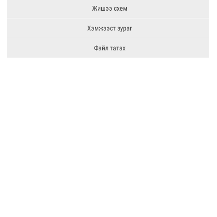
Жишээ схем
Хэмжээст зураг
Файл татах