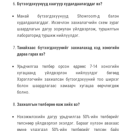
Бүтээгдэхүүнүүд хаагуур худалдаалагддаг вэ?
Манай бүтээгдэхүүнүүд Showroom-д бэлэн
худалдаалагддаг. Ихэвчлэн захиалагчийн схем зураг
шаардлагын дагуу зориулан үйлдвэрлэж, туршилтын
лабораторид туршиж нийлүүлдэг.
Танайхаас бүтээгдэхүүнийг захиалахад хэд хоногийн
дараа гарах вэ?
Урьдчилгаа төлбөр орсон өдрөөс 7-14 хоногийн
хугацаанд үйлдвэрлэн нийлүүлдэг бөгөөд
Хэрэглэгчийн захиалсан бүтээгдэхүүний тоо ширхэг
болон шаардлагаас хамаарч хугацаа өөрчлөгдөж
болно.
Захиалгын төлбөрөө яаж хийх вэ?
Нэхэжмлэхийн дагуу урьдчилгаа 50%-ийн төлбөрийг
төлснөөр үйлдвэрлэл эхэлдэг. Барааг хүлээн авахаас
өмнө үлдэгдэл 50%-ийн төлбөрийг төлсөн байх