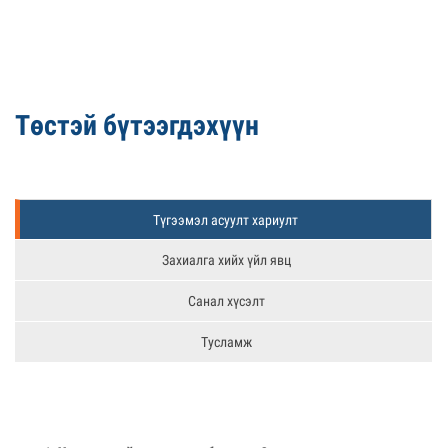
Төстэй бүтээгдэхүүн
Түгээмэл асуулт хариулт
Захиалга хийх үйл явц
Санал хүсэлт
Тусламж