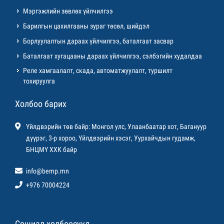
Мэргэжлийн зөвлөх үйлчилгээ
Барилгын цахилгааны зураг төсөл, шийдэл
Борлуулалтын дараах үйлчилгээ, баталгаат засвар
Баталгаат хугацааны дараах үйлчилгээ, сэлбэгийн худалдаа
Реле хамгаалалт, скада, автоматжуулалт, туршилт
тохируулга
Холбоо барих
Үйлдвэрийн төв байр: Монгол улс, Улаанбаатар хот, Багануур
дүүрэг, 3-р хороо, Үйлдвэрийн хэсэг, Уурхайчдын гудамж,
БНЦМҮ ХХК байр
info@bemp.mn
+976 70004224
Сошиал холбоосууд