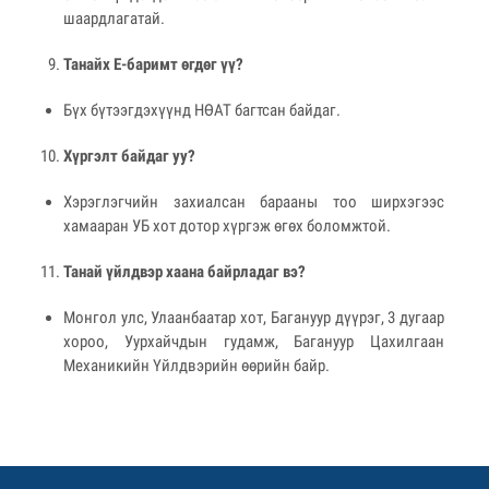
шаардлагатай.
Танайх E-баримт өгдөг үү?
Бүх бүтээгдэхүүнд НӨАТ багтсан байдаг.
Хүргэлт байдаг уу?
Хэрэглэгчийн захиалсан барааны тоо ширхэгээс
хамааран УБ хот дотор хүргэж өгөх боломжтой.
Танай үйлдвэр хаана байрладаг вэ?
Монгол улс, Улаанбаатар хот, Багануур дүүрэг, 3 дугаар
хороо, Уурхайчдын гудамж, Багануур Цахилгаан
Механикийн Үйлдвэрийн өөрийн байр.