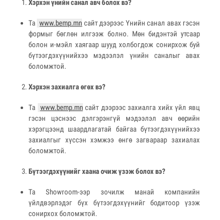
Хэрхэн үнийн санал авч болох вэ?
Та
www.bemp.mn
сайт дээрээс Үнийн санал авах гэсэн
формыг бөглөн илгээж болно. Мөн бидэнтэй утсаар
болон и-мэйл хаягаар шууд холбогдож сонирхож буй
бүтээгдэхүүнийхээ мэдээлэл үнийн саналыг авах
боломжтой.
Хэрхэн захиалга өгөх вэ?
Та
www.bemp.mn
сайт дээрээс захиалга хийх үйл явц
гэсэн цэснээс дэлгэрэнгүй мэдээлэл авч өөрийн
хэрэгцээнд шаардлагатай байгаа бүтээгдэхүүнийхээ
захиалгыг хүссэн хэмжээ өнгө загвараар захиалах
боломжтой.
Бүтээгдэхүүнийг хаана очиж үзэж болох вэ?
Та Showroom-ээр зочилж манай компанийн
үйлдвэрлэдэг бүх бүтээгдэхүүнийг бодитоор үзэж
сонирхох боломжтой.