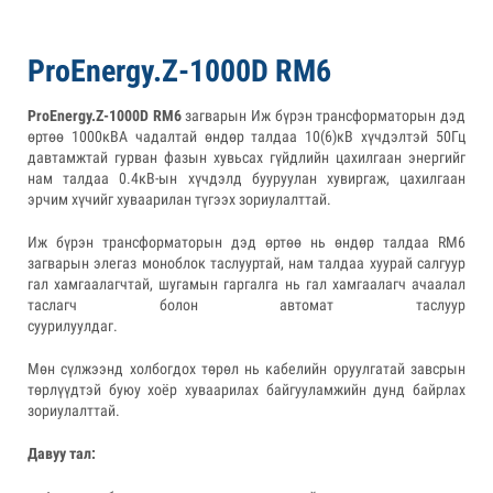
РroEnergy.Z-1000D RM6
ProEnergy.Z-1000D RM6
загварын Иж бүрэн трансформаторын дэд
өртөө 1000кВА чадалтай өндөр талдаа 10(6)кВ хүчдэлтэй 50Гц
давтамжтай гурван фазын хувьсах гүйдлийн цахилгаан энергийг
нам талдаа 0.4кВ-ын хүчдэлд бууруулан хувиргаж, цахилгаан
эрчим хүчийг хуваарилан түгээх зориулалттай.
Иж бүрэн трансформаторын дэд өртөө нь өндөр талдаа RM6
загварын элегаз моноблок таслууртай, нам талдаа хуурай салгуур
гал хамгаалагчтай, шугамын гаргалга нь гал хамгаалагч ачаалал
таслагч болон автомат таслуур
суурилуулд
Мөн сүлжээнд холбогдох төрөл нь кабелийн оруулгатай завсрын
төрлүүдтэй буюу хоёр хуваарилах байгууламжийн дунд байрлах
зориулалттай.
Давуу тал: