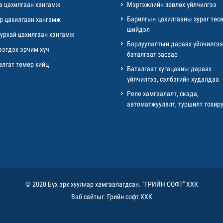
а цахилгаан хангамж
Мэргэжлийн зөвлөх үйлчилгээ
Барилгын цахилгааны зураг төсө
р цахилгаан хангамж
шийдэл
уурхай цахилгаан хангамж
Борлуулалтын дараах үйлчилгээ
ээгдэх эрчим хүч
баталгаат засвар
алгат төмөр хийц
Баталгаат хугацааны дараах
үйлчилгээ, сэлбэгийн худалдаа
Реле хамгаалалт, скада,
автоматжуулалт, туршилт тохиру
© 2020 Бүх эрх хуулиар хамгаалагдсан. "ГРИЙН СОФТ" ХХК
Вэб сайт
ыг:
Грийн софт ХХК
Дуудлагын төв