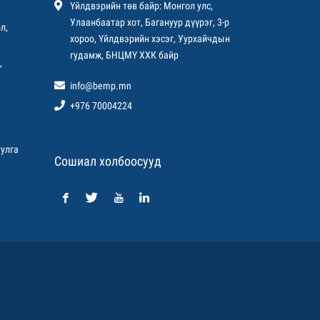
Үйлдвэрийн төв байр: Монгол улс,
Улаанбаатар хот, Багануур дүүрэг, 3-р
л,
хороо, Үйлдвэрийн хэсэг, Уурхайчдын
гудамж, БНЦМҮ ХХК байр
,
info@bemp.mn
+976 70004224
улга
Сошиал холбоосууд