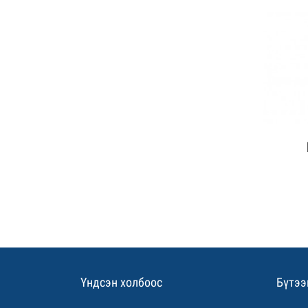
Дэлг
Үндсэн холбоос
Бүтээ