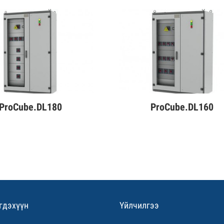
ProCube.DL180
ProCube.DL160
эрэнгүй
Дэлгэрэнгүй
гдэхүүн
Үйлчилгээ