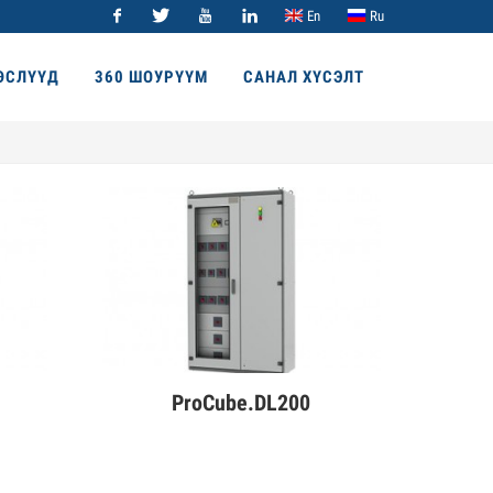
En
Ru
Facebook
Twitter
Youtube
Linkedin
ӨСЛҮҮД
360 ШОУРҮҮМ
САНАЛ ХҮСЭЛТ
ProCube.DL200
Дэлгэрэнгүй