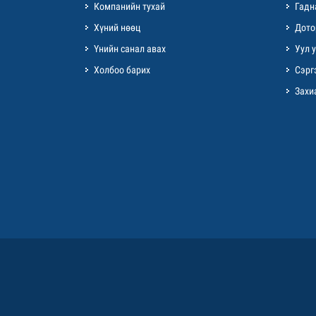
Компанийн тухай
Гадн
Хүний нөөц
Дото
Үнийн санал авах
Уул 
Холбоо барих
Сэрг
Захи