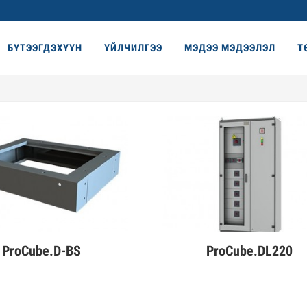
БҮТЭЭГДЭХҮҮН
ҮЙЛЧИЛГЭЭ
МЭДЭЭ МЭДЭЭЛЭЛ
Т
ProCube.D-BS
ProCube.DL220
эрэнгүй
Дэлгэрэнгүй