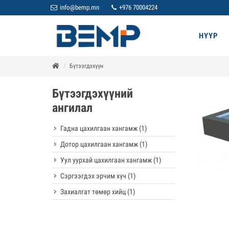
info@bemp.mn
+976 70004224
НҮҮР
Бүтээгдэхүүн
Бүтээгдэхүүний
ангилал
Гадна цахилгаан хангамж
(1)
Дотор цахилгаан хангамж
(1)
Уул уурхай цахилгаан хангамж
(1)
Сэргээгдэх эрчим хүч
(1)
Дэлг
Захиалгат төмөр хийц
(1)